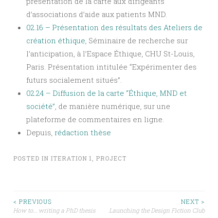
présentation de la carte aux dirigeants
d’associations d’aide aux patients MND.
02.16 – Présentation des résultats des Ateliers de
création éthique
, Séminaire de recherche sur
l’anticipation, à l’Espace Éthique, CHU St-Louis,
Paris. Présentation intitulée “Expérimenter des
futurs socialement situés”.
02.24 – Diffusion de la carte
“Éthique, MND et
société”
, de manière numérique, sur une
plateforme de commentaires en ligne.
Depuis,
rédaction thèse
POSTED IN
ITERATION 1
,
PROJECT
< PREVIOUS
NEXT >
How to… writing a PhD thesis
Launching the Design Fiction Club