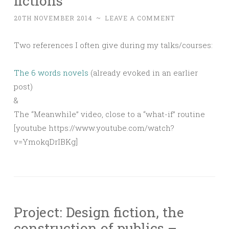
fictions
20TH NOVEMBER 2014
~
LEAVE A COMMENT
Two references I often give during my talks/courses:
The 6 words novels
(already evoked in an earlier
post)
&
The “Meanwhile” video, close to a “what-if” routine
[youtube https://www.youtube.com/watch?
v=YmokqDrIBKg]
Project: Design fiction, the
construction of publics –