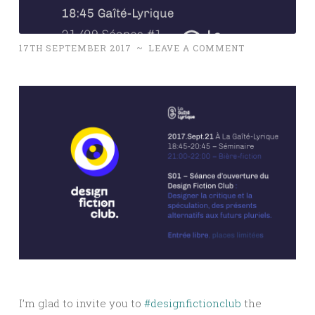
17TH SEPTEMBER 2017
~
LEAVE A COMMENT
I’m glad to invite you to
#designfictionclub
the