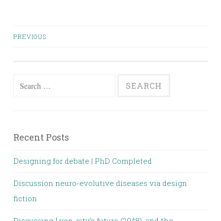
PREVIOUS
Posts navigation
Search for:
Recent Posts
Designing for debate | PhD Completed
Discussion neuro-evolutive diseases via design
fiction
Discussing Lyon-city’s future (2048), and the