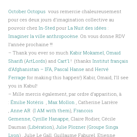
October Octopus
vous remercie chaleureusement
pour ces deux jours d’imagination collective au
pouvoir chez
In-Sted
pour
La Nuit des idées :
Imaginer la ville anthropocène
. On vous donne RDV
l’année prochaine !!!
– Thank you ever so much
Kabir Mokamel
,
Omaid
Sharifi
(
ArtLords
) and
Cart’1
!
(thanks
Institut français
d’Afghanistan – IFA
,
Pascal Hanse
and
Hervé
Ferrage
for making this happen!) Kabir, Omaid, I’ll see
you in Kabul!
– Mille mercis également, par ordre d’appa
rition, à
:
Émilie Notéris
,
Max Mollon
, Catherine Larrère
,
Anne AR
(
I AM with them
),
Francois
Gemenne
,
Cyrille Hanappe
, Claire Rodier, Cécile
Daumas (
Libération
),
Julie Plozner
(
Groupe Singa
Lyon
)
, Julie Le Gall, Guillaume Faburel, Etienne