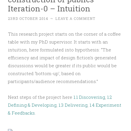
Iteration-0 – Intuition
23RD OCTOBER 2014
~
LEAVE A COMMENT
This research project starts on the corner of a coffee
table with my PhD supervisor. It starts with an
intuition, here formulated into hypothesis: “The
efficiency and impact of design fiction’s generated
discussions would be greater if its public would be
constructed ‘bottom-up’, based on
participants/audience recommendations.”
Next steps of the project here
1.1 Discovering
,
1.2
Defining & Developing
,
1.3 Delivering
,
1.4 Experiment
& Feedbacks
.