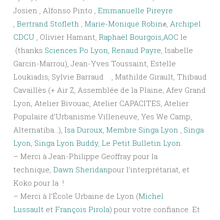
Josien
, Alfonso Pinto
,
Emmanuelle Pireyre
,
Bertrand Stofleth
,
Marie-Monique Robin
✊
,
Archipel
CDCU
, Olivier Hamant,
Raphaël Bourgois
,
AOC
le
(thanks
Sciences Po Lyon
,
Renaud Payre
, Isabelle
Garcin-Marrou), Jean-Yves Toussaint, Estelle
Loukiadis, Sylvie Barraud
, Mathilde Girault, Thibaud
Cavaillès (+ Air Z, Assemblée de la Plaine, Afev Grand
Lyon, Atelier Bivouac, Atelier CAPACITES, Atelier
Populaire d’Urbanisme Villeneuve, Yes We Camp,
Alternatiba…),
Isa Duroux
,
Membre Singa Lyon
,
Singa
Lyon
,
Singa Lyon Buddy
,
Le Petit Bulletin Lyon
.
– Merci à Jean-Philippe Geoffray pour la
technique,
Dawn Sheridan
pour l’interprétariat, et
Koko pour la
!
– Merci à l’École Urbaine de Lyon (
Michel
Lussault
et
François Pirola
) pour votre confiance. Et